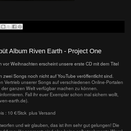
büt Album Riven Earth - Project One
 vor Weihnachten erscheint unsere erste CD mit dem Titel
 zwei Songs noch nicht auf YouTube veröffentlicht sind.
len Vertrieb unserer Songs auf verschiedenen Online-Portalen
gs der ganzen Welt verfügbar machen zu können.
nformieren. Fall ihr euer Exemplar schon mal sichern wollt,
iven-earth.de).
s : 10 €/Stck plus Versand
orfen und wir glauben, das ist ihm sehr gut gelungen! Die
dr" regulär gepresst; sind also keine selbstgebrannte Ware!,