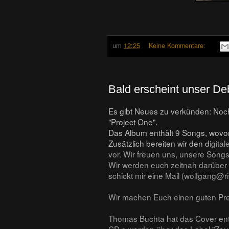
um
12:25
Keine Kommentare:
Bald erscheint unser De
Es gibt Neues zu verkünden: Noch
"Project One".
Das Album enthält 9 Songs, wovon
Zusätzlich bereiten wir den d
igita
vor. Wir freuen uns, unsere Son
Wir werden euch zeitnah darüber i
schickt mir eine Mail (wolfgang@r
Wir machen Euch einen guten Prei
Thomas Buchta hat das Cover entw
CD s werden über das Label "Zoun